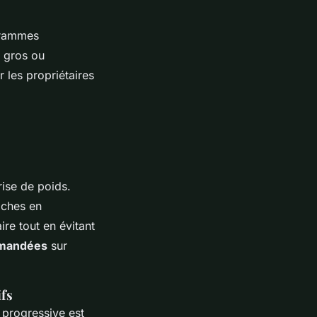
grammes
n gros ou
r les propriétaires
rise de poids.
iches en
re tout en évitant
mmandées
sur
ifs
n progressive est