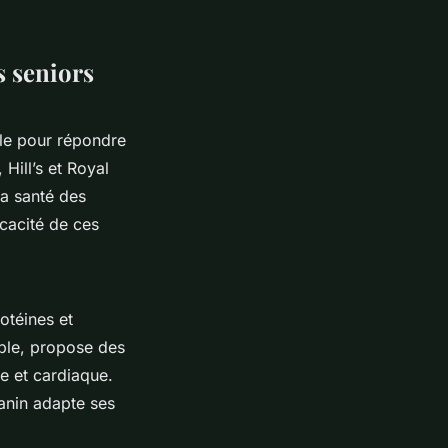
 seniors
lle pour répondre
Hill’s et Royal
la santé des
icacité de ces
otéines et
ple, propose des
re et cardiaque.
Canin adapte ses