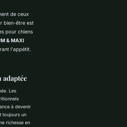
ement de ceux
r bien-être est
es pour chiens
UM & MAXI
rant l'appétit.
n adaptée
mée. Les
itionnels
dance à devenir
t toujours un
ne richesse en