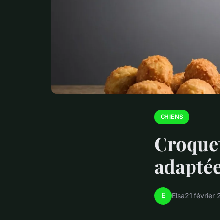
CHIENS
Croquet
adaptée
E
Elsa
21 février