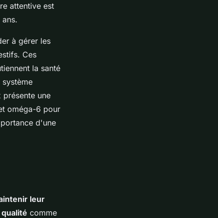
e attentive est
 ans.
er à gérer les
estifs. Ces
tiennent la santé
e système
 présente une
3 et oméga-6 pour
mportance d'une
intenir leur
 qualité
comme