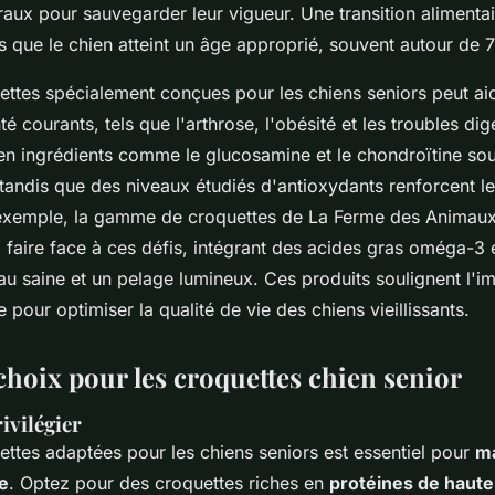
raux pour sauvegarder leur vigueur. Une transition alimentair
ue le chien atteint un âge approprié, souvent autour de 7
ettes spécialement conçues pour les chiens seniors peut aid
 courants, tels que l'arthrose, l'obésité et les troubles dig
 en ingrédients comme le glucosamine et le chondroïtine sou
, tandis que des niveaux étudiés d'antioxydants renforcent l
 exemple, la gamme de croquettes de La Ferme des Animaux
à faire face à ces défis, intégrant des acides gras oméga-
u saine et un pelage lumineux. Ces produits soulignent l'i
ée pour optimiser la qualité de vie des chiens vieillissants.
choix pour les croquettes chien senior
ivilégier
ettes adaptées pour les chiens seniors est essentiel pour
ma
re
. Optez pour des croquettes riches en
protéines de haute