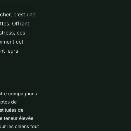
cher, c'est une
tes. Offrant
stress, ces
omment cet
nt leurs
 votre compagnon à
mptes de
stituées de
ne teneur élevée
our les chiens tout