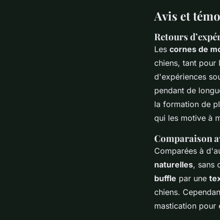
Avis et tém
Retours d’expér
Les
cornes de m
chiens, tant pour 
d'expériences sou
pendant de longue
la formation de p
qui les motive à m
Comparaison av
Comparées à d'aut
naturelles
, sans 
buffle
par une
te
chiens. Cependant,
mastication pour é