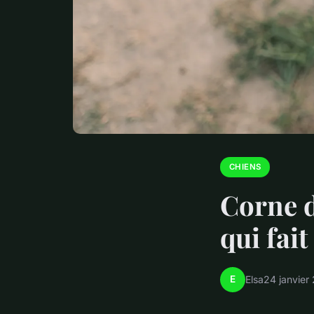
CHIENS
Corne d
qui fait
E
Elsa
24 janvier