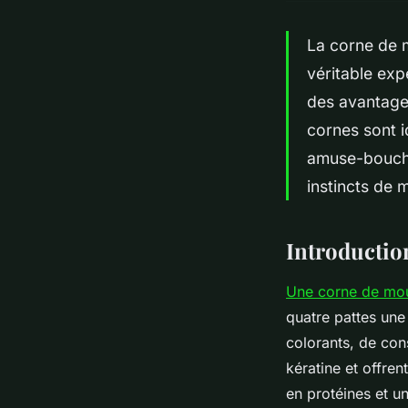
La corne de m
véritable exp
des avantages
cornes sont 
amuse-bouche 
instincts de 
Introductio
Une corne de mou
quatre pattes une
colorants, de con
kératine et offren
en protéines et un