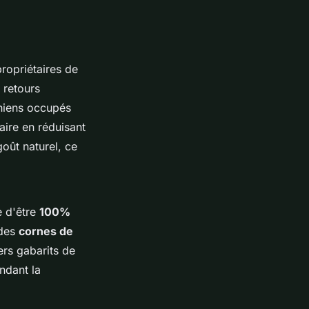
ropriétaires de
 retours
chiens occupés
aire en réduisant
goût naturel, ce
e d'être
100%
 des
cornes de
ers gabarits de
endant la