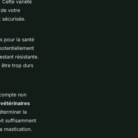
 Cette variété
 de votre
 sécurisée.
s pour la santé
 potentiellement
stant résistante.
 être trop durs
n compte non
s
vétérinaires
terminer la
oit suffisamment
la mastication.