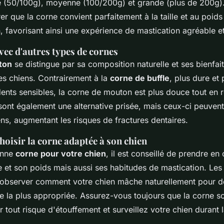
e
(50/100g),
moyenne
(100/200g) et
grande
(plus de 200g).
r que la corne convient parfaitement à la taille et au poids
favorisant ainsi une expérience de mastication agréable et
ec d'autres types de cornes
ton
se distingue par sa composition naturelle et ses bienfait
s chiens. Contrairement à la
corne de buffle
, plus dure et
dents sensibles, la corne de mouton est plus douce tout en re
ont également une alternative prisée, mais ceux-ci peuvent
ens, augmentant les risques de fractures dentaires.
hoisir la corne adaptée à son chien
onne
corne pour votre chien
, il est conseillé de prendre e
le et son poids mais aussi ses habitudes de mastication. Le
bserver comment votre chien mâche naturellement pour dé
rne la plus appropriée. Assurez-vous toujours que la corne s
 tout risque d'étouffement et surveillez votre chien durant 