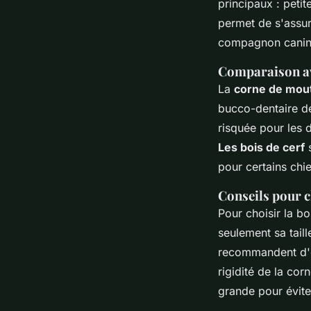
principaux :
petit
permet de s'assure
compagnon canin, 
Comparaison av
La
corne de mou
bucco-dentaire de
risquée pour les 
Les bois de cerf
s
pour certains chi
Conseils pour c
Pour choisir la b
seulement sa tail
recommandent d'o
rigidité de la co
grande pour éviter